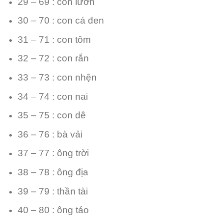
29 – 69 : con lươn
30 – 70 : con cá đen
31 – 71 : con tôm
32 – 72 : con rắn
33 – 73 : con nhện
34 – 74 : con nai
35 – 75 : con dê
36 – 76 : bà vải
37 – 77 : ông trời
38 – 78 : ông địa
39 – 79 : thần tài
40 – 80 : ông táo