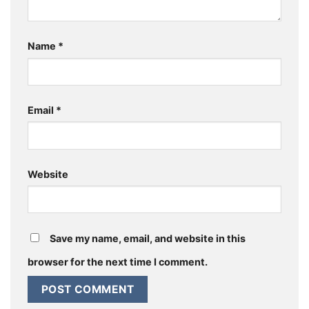
Name
*
Email
*
Website
Save my name, email, and website in this
browser for the next time I comment.