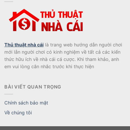
Thủ thuật nhà cái
là trang web hướng dẫn người chơi
mới lẫn người chơi có kinh nghiệm về tất cả các kiến
thức hữu ích về nhà cái cá cược. Khi tham khảo, anh
em vui lòng cân nhắc trước khi thực hiện
BÀI VIẾT QUAN TRỌNG
Chính sách bảo mật
Về chúng tôi