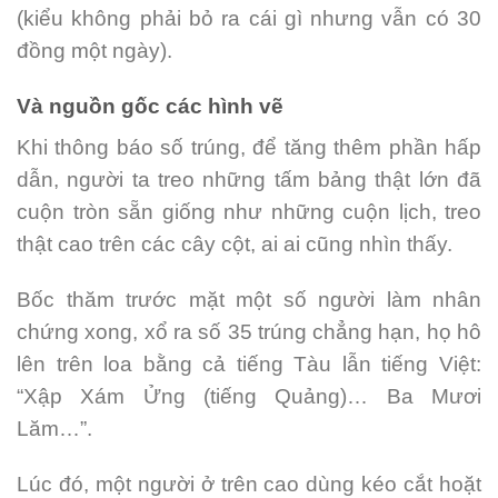
(kiểu không phải bỏ ra cái gì nhưng vẫn có 30
đồng một ngày).
Và nguồn gốc các hình vẽ
Khi thông báo số trúng, để tăng thêm phần hấp
dẫn, người ta treo những tấm bảng thật lớn đã
cuộn tròn sẵn giống như những cuộn lịch, treo
thật cao trên các cây cột, ai ai cũng nhìn thấy.
Bốc thăm trước mặt một số người làm nhân
chứng xong, xổ ra số 35 trúng chẳng hạn, họ hô
lên trên loa bằng cả tiếng Tàu lẫn tiếng Việt:
“Xập Xám Ửng (tiếng Quảng)… Ba Mươi
Lăm…”.
Lúc đó, một người ở trên cao dùng kéo cắt hoặt