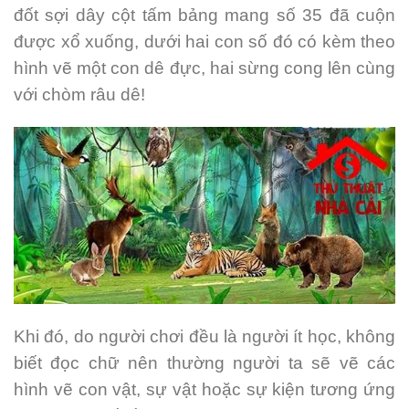
đốt sợi dây cột tấm bảng mang số 35 đã cuộn
được xổ xuống, dưới hai con số đó có kèm theo
hình vẽ một con dê đực, hai sừng cong lên cùng
với chòm râu dê!
Khi đó, do người chơi đều là người ít học, không
biết đọc chữ nên thường người ta sẽ vẽ các
hình vẽ con vật, sự vật hoặc sự kiện tương ứng