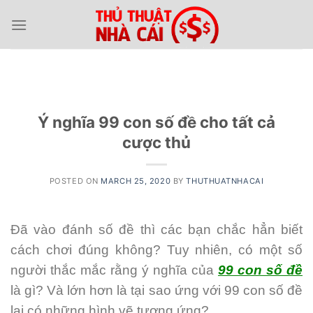
Skip
to
content
Ý nghĩa 99 con số đề cho tất cả
cược thủ
POSTED ON
MARCH 25, 2020
BY
THUTHUATNHACAI
Đã vào đánh số đề thì các bạn chắc hẳn biết
cách chơi đúng không? Tuy nhiên, có một số
người thắc mắc rằng ý nghĩa của
99 con số đề
là gì? Và lớn hơn là tại sao ứng với 99 con số đề
lại có những hình vẽ tương ứng?