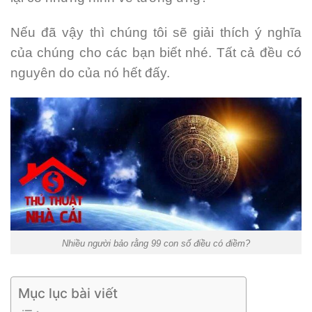
Nếu đã vậy thì chúng tôi sẽ giải thích ý nghĩa
của chúng cho các bạn biết nhé. Tất cả đều có
nguyên do của nó hết đấy.
Nhiều người bảo rằng 99 con số điều có điềm?
Mục lục bài viết