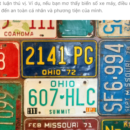
 luận thú vị. Ví dụ, nếu bạn mơ thấy biển số xe máy, điều
ý đến an toàn cá nhân và phương tiện của mình.