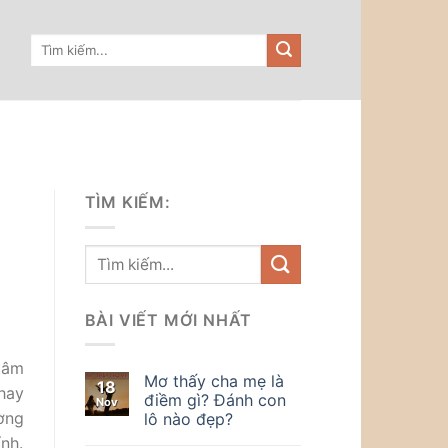
TÌM KIẾM:
BÀI VIẾT MỚI NHẤT
tâm
Mơ thấy cha mẹ là
18
 hay
điềm gì? Đánh con
Nov
ờng
lô nào đẹp?
nh.