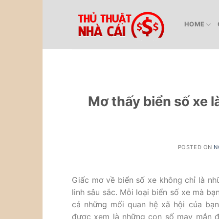
Skip
to
HOME
content
Mơ thấy biển số xe l
POSTED ON
N
Giấc mơ về biển số xe không chỉ là nh
linh sâu sắc. Mỗi loại biển số xe mà b
cả những mối quan hệ xã hội của bạn
được xem là những con số may mắn để 