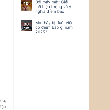
Bói máy mắt: Giải
10
mã hiện tượng và ý
Nov
nghĩa điềm báo
Mơ thấy bị đuổi việc
08
có điềm báo gì năm
Nov
2025?
ỏe,
đặc