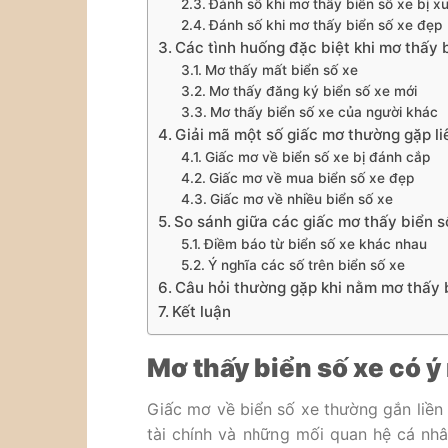
Đánh số khi mơ thấy biển số xe bị x
Đánh số khi mơ thấy biển số xe đẹp
Các tình huống đặc biệt khi mơ thấy 
Mơ thấy mất biển số xe
Mơ thấy đăng ký biển số xe mới
Mơ thấy biển số xe của người khác
Giải mã một số giấc mơ thường gặp li
Giấc mơ về biển số xe bị đánh cắp
Giấc mơ về mua biển số xe đẹp
Giấc mơ về nhiều biển số xe
So sánh giữa các giấc mơ thấy biển s
Điềm báo từ biển số xe khác nhau
Ý nghĩa các số trên biển số xe
Câu hỏi thường gặp khi nằm mơ thấy 
Kết luận
Mơ thấy biển số xe có ý
Giấc mơ về biển số xe thường gắn liền
tài chính và những mối quan hệ cá nhâ