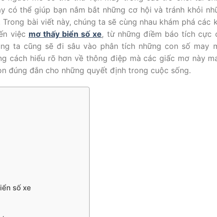
y có thể giúp bạn nắm bắt những cơ hội và tránh khỏi nh
.
Trong bài viết này, chúng ta sẽ cùng nhau khám phá các k
đến việc
mơ thấy biển số xe
, từ những điềm báo tích cực 
ng ta cũng sẽ đi sâu vào phân tích những con số may 
ằng cách hiểu rõ hơn về thông điệp mà các giấc mơ này m
 chọn đúng đắn cho những quyết định trong cuộc sống.
iển số xe