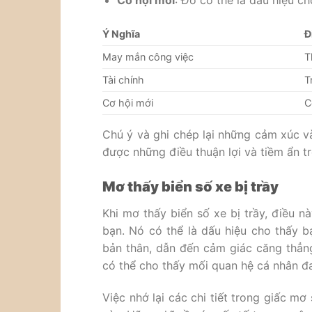
Ý Nghĩa
Đ
May mắn công việc
T
Tài chính
T
Cơ hội mới
C
Chú ý và ghi chép lại những cảm xúc v
được những điều thuận lợi và tiềm ẩn t
Mơ thấy biển số xe bị trầy
Khi mơ thấy biển số xe bị trầy, điều 
bạn. Nó có thể là dấu hiệu cho thấy 
bản thân, dẫn đến cảm giác căng thẳng
có thể cho thấy mối quan hệ cá nhân đa
Việc nhớ lại các chi tiết trong giấc m