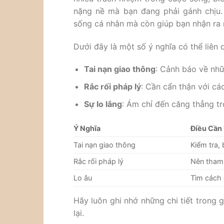
nặng nề mà bạn đang phải gánh chịu. 
sống cá nhân mà còn giúp bạn nhận ra r
Dưới đây là một số ý nghĩa có thể liên
Tai nạn giao thông
: Cảnh báo về nhữ
Rắc rối pháp lý
: Cần cẩn thận với cá
Sự lo lắng
: Ám chỉ đến căng thẳng t
Ý Nghĩa
Điều Cần
Tai nạn giao thông
Kiểm tra,
Rắc rối pháp lý
Nên tham 
Lo âu
Tìm cách 
Hãy luôn ghi nhớ những chi tiết trong
lại.