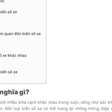
ước
biển số xe
ên quan đến biển số xe
ố xe khác nhau
biển số xe
 nghĩa gì?
 với nhiều khía cạnh khác nhau trong cuộc sống như sức kh
n. Mỗi loại biển số xe có thể mang lại những thông điệp 