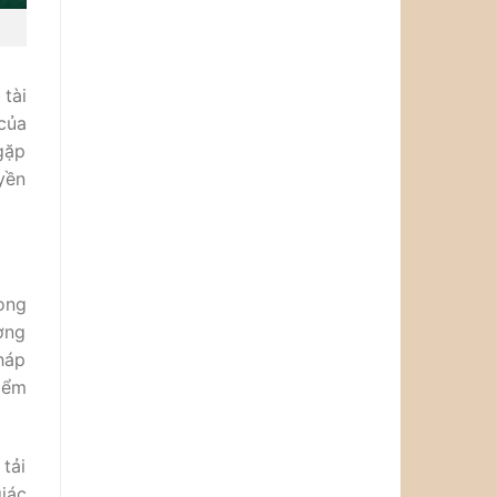
tài
của
gặp
yền
ong
ờng
pháp
iểm
tải
iác