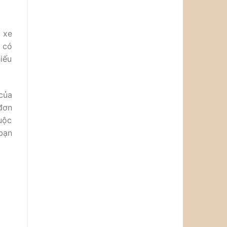
 xe
 có
iếu
của
đơn
uộc
bạn