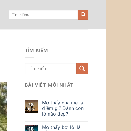
TÌM KIẾM:
BÀI VIẾT MỚI NHẤT
Mơ thấy cha mẹ là
18
điềm gì? Đánh con
Nov
lô nào đẹp?
Mơ thấy bơi lội là
18