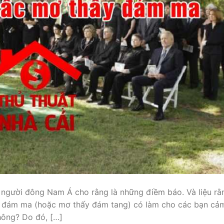
người đông Nam Á cho rằng là những điềm báo. Và liệu rằ
y đám ma (hoặc mơ thấy đám tang) có làm cho các bạn cả
hông? Do đó, […]