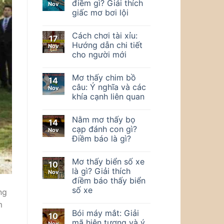
điềm gì? Giải thích
Nov
giấc mơ bơi lội
Cách chơi tài xỉu:
17
Hướng dẫn chi tiết
Nov
cho người mới
Mơ thấy chim bồ
14
câu: Ý nghĩa và các
Nov
khía cạnh liên quan
Nằm mơ thấy bọ
14
cạp đánh con gì?
Nov
Điềm báo là gì?
Mơ thấy biển số xe
10
là gì? Giải thích
Nov
điềm báo thấy biển
số xe
ng
m
Bói máy mắt: Giải
10
mã hiện tượng và ý
Nov