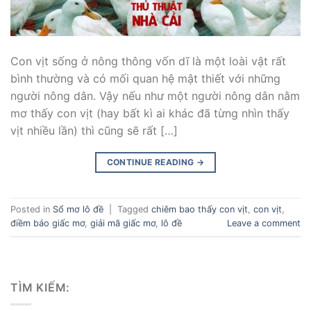
Con vịt sống ở nông thông vốn dĩ là một loài vật rất
bình thường và có mối quan hệ mật thiết với những
người nông dân. Vậy nếu như một người nông dân nằm
mơ thấy con vịt (hay bất kì ai khác đã từng nhìn thấy
vịt nhiều lần) thì cũng sẽ rất […]
CONTINUE READING
→
Posted in
Sổ mơ lô đề
|
Tagged
chiêm bao thấy con vịt
,
con vịt
,
điềm báo giấc mơ
,
giải mã giấc mơ
,
lô đề
Leave a comment
TÌM KIẾM: