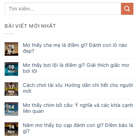
BÀI VIẾT MỚI NHẤT
Mơ thấy cha mẹ là điềm gì? Đánh con lô nào
18
đẹp?
Nov
Mơ thấy bơi lội là điềm gì? Giải thích giấc mơ
18
bơi lội
Nov
Cách chơi tài xỉu: Hướng dẫn chi tiết cho người
17
mới
Nov
Mơ thấy chim bồ câu: Ý nghĩa và các khía cạnh
14
liên quan
Nov
Nằm mơ thấy bọ cạp đánh con gì? Điềm báo là
14
gì?
Nov