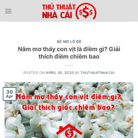
Skip
to
content
SỔ MƠ LÔ ĐỀ
Nằm mơ thấy con vịt là điềm gì? Giải
thích điềm chiêm bao
POSTED ON
APRIL 30, 2020
BY
THUTHUATNHACAI
30
Apr