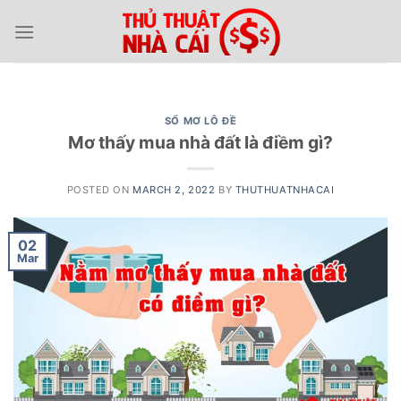
Skip
to
content
SỔ MƠ LÔ ĐỀ
Mơ thấy mua nhà đất là điềm gì?
POSTED ON
MARCH 2, 2022
BY
THUTHUATNHACAI
02
Mar