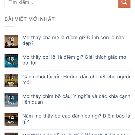
BÀI VIẾT MỚI NHẤT
Mơ thấy cha mẹ là điềm gì? Đánh con lô nào
18
đẹp?
Nov
Mơ thấy bơi lội là điềm gì? Giải thích giấc mơ
18
bơi lội
Nov
Cách chơi tài xỉu: Hướng dẫn chi tiết cho người
17
mới
Nov
Mơ thấy chim bồ câu: Ý nghĩa và các khía cạnh
14
liên quan
Nov
Nằm mơ thấy bọ cạp đánh con gì? Điềm báo là
14
gì?
Nov