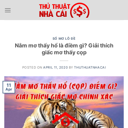
Skip
to
content
SỔ MƠ LÔ ĐỀ
Nằm mơ thấy hổ là điềm gì? Giải thích
giấc mơ thấy cọp
POSTED ON
APRIL 11, 2020
BY
THUTHUATNHACAI
11
Apr