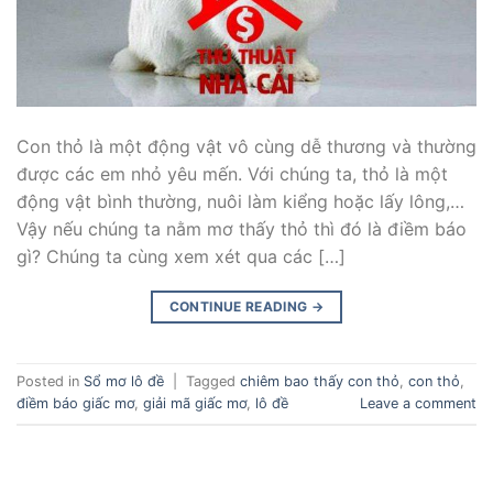
Con thỏ là một động vật vô cùng dễ thương và thường
được các em nhỏ yêu mến. Với chúng ta, thỏ là một
động vật bình thường, nuôi làm kiểng hoặc lấy lông,…
Vậy nếu chúng ta nằm mơ thấy thỏ thì đó là điềm báo
gì? Chúng ta cùng xem xét qua các […]
CONTINUE READING
→
Posted in
Sổ mơ lô đề
|
Tagged
chiêm bao thấy con thỏ
,
con thỏ
,
điềm báo giấc mơ
,
giải mã giấc mơ
,
lô đề
Leave a comment