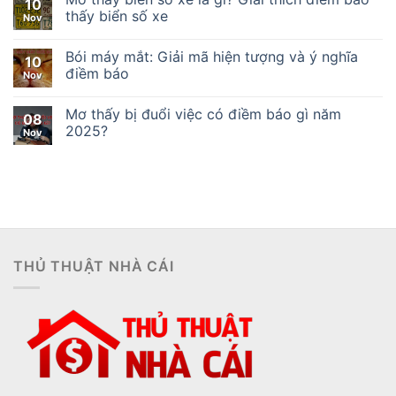
10
thấy biển số xe
Nov
Bói máy mắt: Giải mã hiện tượng và ý nghĩa
10
điềm báo
Nov
Mơ thấy bị đuổi việc có điềm báo gì năm
08
2025?
Nov
THỦ THUẬT NHÀ CÁI