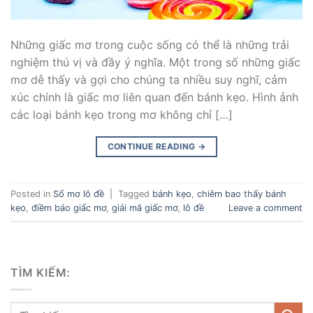
Những giấc mơ trong cuộc sống có thể là những trải
nghiệm thú vị và đầy ý nghĩa. Một trong số những giấc
mơ dễ thấy và gợi cho chúng ta nhiều suy nghĩ, cảm
xúc chính là giấc mơ liên quan đến bánh kẹo. Hình ảnh
các loại bánh kẹo trong mơ không chỉ […]
CONTINUE READING
→
Posted in
Sổ mơ lô đề
|
Tagged
bánh kẹo
,
chiêm bao thấy bánh
kẹo
,
điềm báo giấc mơ
,
giải mã giấc mơ
,
lô đề
Leave a comment
TÌM KIẾM: