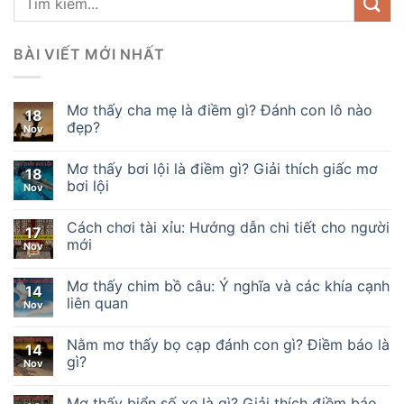
BÀI VIẾT MỚI NHẤT
Mơ thấy cha mẹ là điềm gì? Đánh con lô nào
18
đẹp?
Nov
Mơ thấy bơi lội là điềm gì? Giải thích giấc mơ
18
bơi lội
Nov
Cách chơi tài xỉu: Hướng dẫn chi tiết cho người
17
mới
Nov
Mơ thấy chim bồ câu: Ý nghĩa và các khía cạnh
14
liên quan
Nov
Nằm mơ thấy bọ cạp đánh con gì? Điềm báo là
14
gì?
Nov
Mơ thấy biển số xe là gì? Giải thích điềm báo