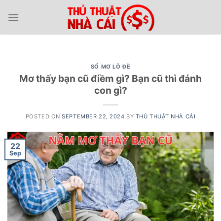
Skip
to
content
SỔ MƠ LÔ ĐỀ
Mơ thấy bạn cũ điềm gì? Bạn cũ thì đánh
con gì?
POSTED ON
SEPTEMBER 22, 2024
BY
THỦ THUẬT NHÀ CÁI
22
Sep