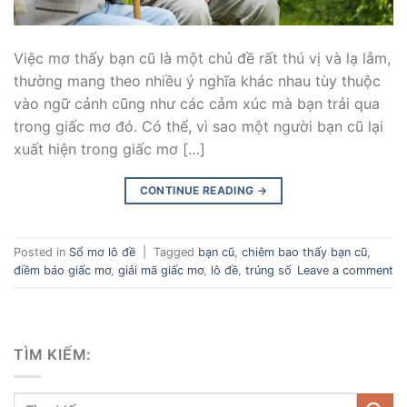
Việc mơ thấy bạn cũ là một chủ đề rất thú vị và lạ lẫm,
thường mang theo nhiều ý nghĩa khác nhau tùy thuộc
vào ngữ cảnh cũng như các cảm xúc mà bạn trải qua
trong giấc mơ đó. Có thể, vì sao một người bạn cũ lại
xuất hiện trong giấc mơ […]
CONTINUE READING
→
Posted in
Sổ mơ lô đề
|
Tagged
bạn cũ
,
chiêm bao thấy bạn cũ
,
điềm báo giấc mơ
,
giải mã giấc mơ
,
lô đề
,
trúng số
Leave a comment
TÌM KIẾM: