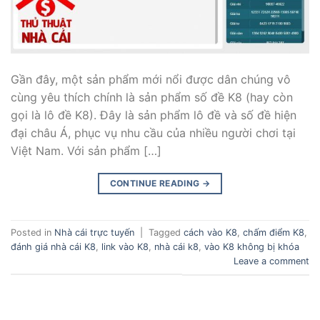
Gần đây, một sản phẩm mới nổi được dân chúng vô
cùng yêu thích chính là sản phẩm số đề K8 (hay còn
gọi là lô đề K8). Đây là sản phẩm lô đề và số đề hiện
đại châu Á, phục vụ nhu cầu của nhiều người chơi tại
Việt Nam. Với sản phẩm […]
CONTINUE READING
→
Posted in
Nhà cái trực tuyến
|
Tagged
cách vào K8
,
chấm điểm K8
,
đánh giá nhà cái K8
,
link vào K8
,
nhà cái k8
,
vào K8 không bị khóa
Leave a comment