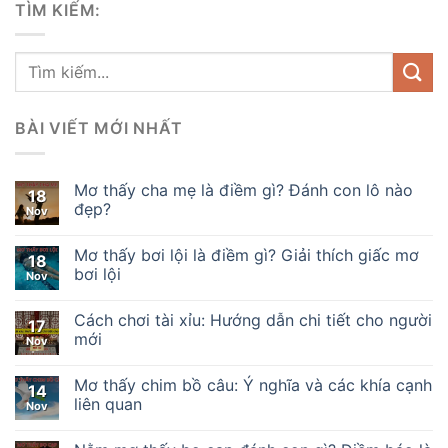
TÌM KIẾM:
BÀI VIẾT MỚI NHẤT
Mơ thấy cha mẹ là điềm gì? Đánh con lô nào
18
đẹp?
Nov
Mơ thấy bơi lội là điềm gì? Giải thích giấc mơ
18
bơi lội
Nov
Cách chơi tài xỉu: Hướng dẫn chi tiết cho người
17
mới
Nov
Mơ thấy chim bồ câu: Ý nghĩa và các khía cạnh
14
liên quan
Nov