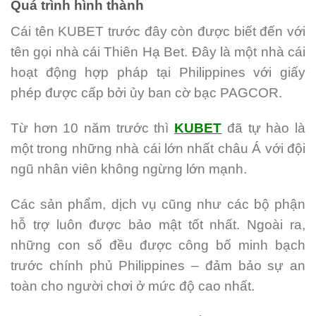
Quá trình hình thành
Cái tên KUBET trước đây còn được biết đến với
tên gọi nhà cái Thiên Hạ Bet. Đây
là một nhà cái
hoạt động hợp pháp tại Philippines với giấy
phép được cấp bởi ủy ban cờ bạc PAGCOR.
Từ hơn 10 năm trước thì
KUBET
đã tự hào là
một trong những nhà cái lớn nhất châu Á với đội
ngũ nhân viên không ngừng lớn mạnh.
Các sản phẩm, dịch vụ cũng như các bộ phận
hỗ trợ luôn được bảo mật tốt nhất. Ngoài ra,
những con số đều được công bố minh bạch
trước
chính phủ Philippines – đảm bảo sự an
toàn cho người chơi ở mức độ cao nhất.