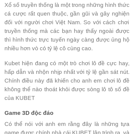
Xổ số truyền thống là một trong những hình thức
cá cược rất quen thuộc, gần gũi và gây nghiện
đối với người chơi Việt Nam. So với cách chơi
truyền thống mà các bạn hay thấy ngoài được
thì hình thức trực tuyến ngày càng được ủng hộ
nhiều hơn vò có tỷ lệ cô cùng cao.
Kubet hiện đang có một trò chơi lô đề cực hay,
hấp dẫn và nhộn nhịp nhất với tỷ lệ gần sát nút.
Chính điều này đã khiến cho anh em chơi lô đề
không thể nào thoát khỏi được sòng lô tô số đề
của KUBET
Game 3D độc đáo
Có thể nói với anh em rằng đây là những tựa
game được chính nhà cái KUBET lập trình ra, và