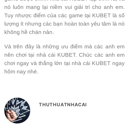
nó luôn mang lại niềm vui giải trí cho anh em.
Tuy nhược điểm của các game tại KUBET là số
lượng ít nhưng các bạn hoàn toàn yêu tâm là nó
không hề chán nản.
Và trên đây là những ưu điểm mà các anh em
nên chơi tại nhà cái KUBET. Chúc các anh em
chơi ngay và thắng lớn tại nhà cái KUBET ngay
hôm nay nhé.
THUTHUATNHACAI