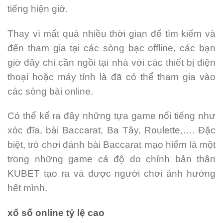
tiếng hiện giờ.
Thay vì mất quá nhiều thời gian để tìm kiếm và
đến tham gia tại các sòng bạc offline, các bạn
giờ đây chỉ cần ngồi tại nhà với các thiết bị điện
thoại hoặc máy tính là đã có thể tham gia vào
các sòng bài online.
Có thể kể ra đây những tựa game nổi tiếng như
xóc đĩa, bài Baccarat, Ba Tây, Roulette,…. Đặc
biệt, trò chơi đánh bài Baccarat mạo hiểm là một
trong những game cá độ do chính bản thân
KUBET tạo ra và được người chơi ảnh hưởng
hết mình.
xổ số online tỷ lệ cao