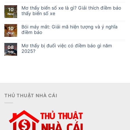
Mơ thấy biển số xe là gì? Giải thích điềm báo
10
thấy biển số xe
Nov
Bói máy mắt: Giải mã hiện tượng và ý nghĩa
10
điềm báo
Nov
Mơ thấy bị đuổi việc có điềm báo gì năm
08
2025?
Nov
THỦ THUẬT NHÀ CÁI