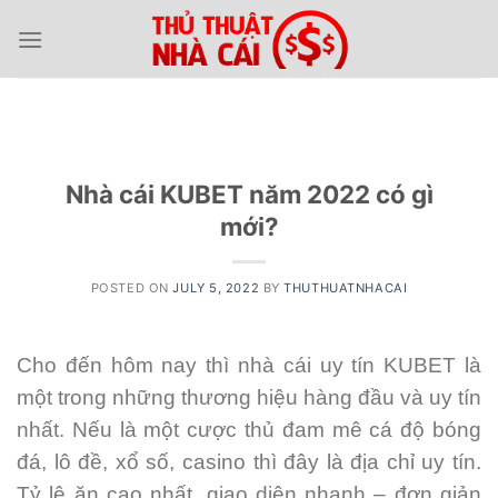
Skip
to
content
Nhà cái KUBET năm 2022 có gì
mới?
POSTED ON
JULY 5, 2022
BY
THUTHUATNHACAI
Cho đến hôm nay thì nhà cái uy tín KUBET là
một trong những thương hiệu hàng đầu và uy tín
nhất. Nếu là một cược thủ đam mê
cá độ bóng
đá, lô đề, xổ số, casino thì đây là địa chỉ uy tín.
Tỷ lệ ăn cao nhất, giao diện nhanh – đơn giản