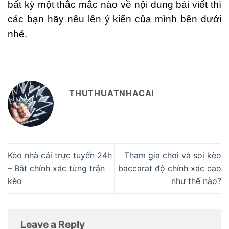
bất kỳ một thắc mắc nào về nội dung bài viết thì
các bạn hãy nêu lên ý kiến của mình bên dưới
nhé.
THUTHUATNHACAI
Kèo nhà cái trực tuyến 24h
Tham gia chơi và soi kèo
– Bắt chính xác từng trận
baccarat độ chính xác cao
kèo
như thế nào?
Leave a Reply