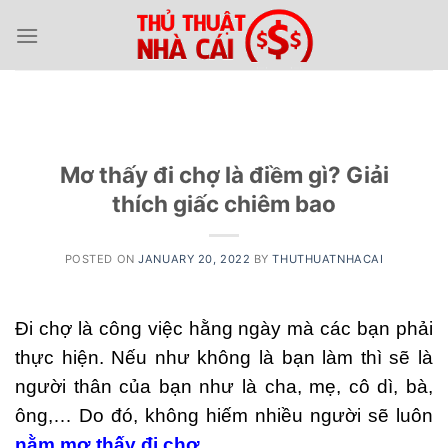
Skip
to
content
Mơ thấy đi chợ là điềm gì? Giải
thích giấc chiêm bao
POSTED ON
JANUARY 20, 2022
BY
THUTHUATNHACAI
Đi chợ là công việc hằng ngày mà các bạn phải
thực hiện. Nếu như không là bạn làm thì sẽ là
người thân của bạn như là cha, mẹ, cô dì, bà,
ông,… Do đó, không hiếm nhiều người sẽ luôn
nằm mơ thấy đi chợ
.