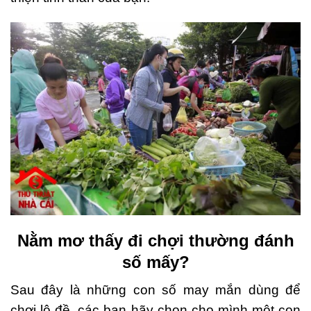
Nằm mơ thấy đi chợi thường đánh
số mấy?
Sau đây là những con số may mắn dùng để
chơi lô đề, các bạn hãy chọn cho mình một con