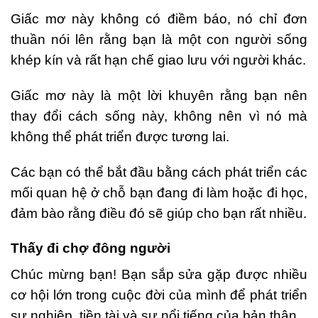
Giấc mơ này không có điềm báo, nó chỉ đơn
thuần nói lên rằng bạn là một con người sống
khép kín và rất hạn chế giao lưu với người khác.
Giấc mơ này là một lời khuyên rằng bạn nên
thay đổi cách sống này, không nên vì nó mà
không thể phát triển được tương lai.
Các bạn có thể bắt đầu bằng cách phát triển các
mối quan hệ ở chỗ bạn đang đi làm hoặc đi học,
đảm bào rằng điều đó sẽ giúp cho bạn rất nhiều.
Thấy đi chợ đông người
Chúc mừng bạn! Bạn sắp sửa gặp được nhiều
cơ hội lớn trong cuộc đời của mình để phát triển
sự nghiệp, tiền tài và sự nổi tiếng của bản thân.