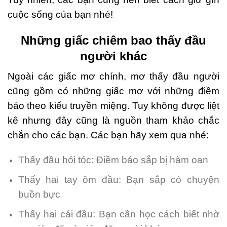
cuộc sống của bạn nhé!
Những giấc chiêm bao thấy đầu
người khác
Ngoài các giấc mơ chính, mơ thấy đầu người
cũng gồm có những giấc mơ với những điềm
báo theo kiểu truyền miệng. Tuy không được liệt
kê nhưng đây cũng là nguồn tham khảo chắc
chắn cho các bạn. Các bạn hãy xem qua nhé:
Thấy đầu hói tóc: Điềm báo sắp bị hàm oan
Thấy hai tay ôm đầu: Bạn sắp có chuyện
buồn bực
Thấy hai cái đầu: Bạn cần học cách biết nhờ