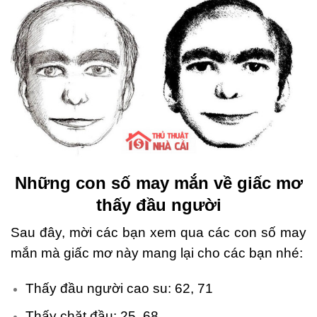
Những con số may mắn về giấc mơ
thấy đầu người
Sau đây, mời các bạn xem qua các con số may
mắn mà giấc mơ này mang lại cho các bạn nhé:
Thấy đầu người cao su: 62, 71
Thấy chặt đầu: 25, 68