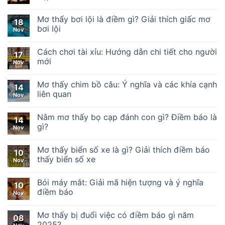
Mơ thấy bơi lội là điềm gì? Giải thích giấc mơ
18
bơi lội
Nov
Cách chơi tài xỉu: Hướng dẫn chi tiết cho người
17
mới
Nov
Mơ thấy chim bồ câu: Ý nghĩa và các khía cạnh
14
liên quan
Nov
Nằm mơ thấy bọ cạp đánh con gì? Điềm báo là
14
gì?
Nov
Mơ thấy biển số xe là gì? Giải thích điềm báo
10
thấy biển số xe
Nov
Bói máy mắt: Giải mã hiện tượng và ý nghĩa
10
điềm báo
Nov
Mơ thấy bị đuổi việc có điềm báo gì năm
08
2025?