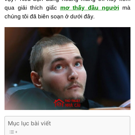
qua giải thích giấc
mơ thấy đầu người
mà
chúng tôi đã biên soạn ở dưới đây.
Mục lục bài viết