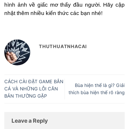
hình ảnh về giấc mơ thấy đầu người. Hãy cập
nhật thêm nhiều kiến thức các bạn nhé!
THUTHUATNHACAI
CÁCH CÀI ĐẶT GAME BẮN
Bùa hiện thế là gì? Giải
CÁ VÀ NHỮNG LỖI CĂN
thích bùa hiện thế rõ ràng
BẢN THƯỜNG GẶP
Leave a Reply