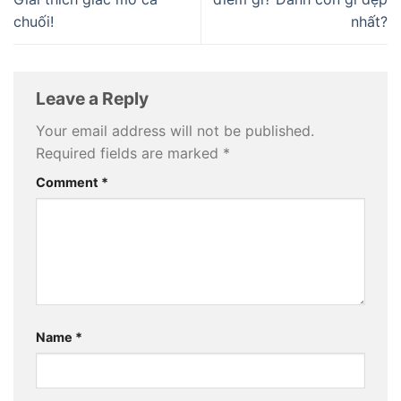
chuối!
nhất?
Leave a Reply
Your email address will not be published.
Required fields are marked
*
Comment
*
Name
*